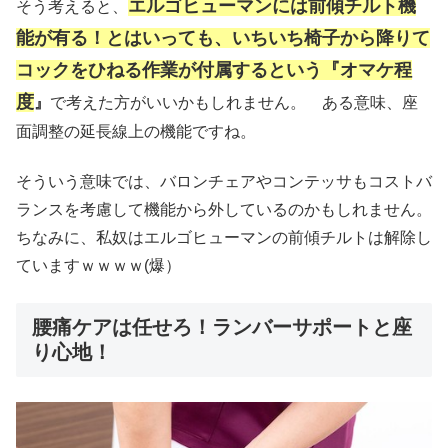
エルゴヒューマンには前傾チルト機
そう考えると、
能が有る！とはいっても、いちいち椅子から降りて
コックをひねる作業が付属するという『オマケ程
度
』
で考えた方がいいかもしれません。 ある意味、座
面調整の延長線上の機能ですね。
そういう意味では、バロンチェアやコンテッサもコストバ
ランスを考慮して機能から外しているのかもしれません。
ちなみに、私奴はエルゴヒューマンの前傾チルトは解除し
ていますｗｗｗｗ(爆）
腰痛ケアは任せろ！ランバーサポートと座
り心地！