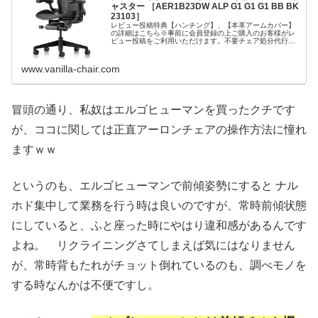
ャスター ［AER1B23DW ALP G1 G1 G1 BB BK
23103］
レビュー投稿特典【ハンチング】、【本革アームカバー】
の詳細はこちら※事前に会員登録の上ご購入のお客様がレ
ビュー投稿をご利用いただけます。不要チェア処分代行サ
ービス商品説明文▲end-->ワークチェアの常識を変えた名
作、アーロンチェアが誕生し...
www.vanilla-chair.com
冒頭の通り、私奴はエルゴヒューマンを買ったクチです
が、ココに関しては正直アーロンチェアの操作方法に憧れ
ますｗｗ
というのも、エルゴヒューマンで前傾姿勢にすると ナル
ホド集中して業務を行う時は良いのですが、常時前傾状態
にしていると、ふと座った時にやはり違和感があるんです
よね。 リクライニングさてしまえば気にはなりません
が、常時背もたれがチョット倒れているのも、調べモノを
する時なんかは不便ですし。