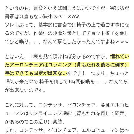
というのも、書斎といえば聞こえはいいですが、実は我が
書斎は３畳もない狭小スペースww。
ソレもあって、基本的に書斎では椅子の上で過ごす事にな
るのですが、作業中の睡魔対策としてチョット椅子を倒し
てひと眠り、、、なんて事もしたかったんですよねｗｗｗ
とはいえ、上表を見て頂ければ分かるのですが、
憧れてい
た
アーロンチェアはロッキング（背もたれを後ろに倒す）
事はできても固定が出来ない
んです！ つまり、ちょっと
眠気が来たので 椅子を倒して1時間仮眠を、、、なんて事
が出来ないのです。
これに対して、コンテッサ、バロンチェア、各種エルゴヒ
ューマンはリクライニング機能（背もたれを倒して固定）
があるのでこの辺りは楽勝。
また、コンテッサ、バロンチェア、エルゴヒューマンはヘ