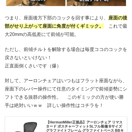
つまり、座面後方下部のコックを回す事により、
座面の後
部がせり上がって座面に角度が付くギミック。
これで最
大20mmの高低差にて前傾が可能。
ただし、前傾チルトを解除する場合は毎度ココのコックを
戻さないといけない！
正直面倒くさいです（爆）
対して、アーロンチェアはいつもはフラット座面ながら、
座面下のレバー操作にて任意のタイミングで前傾姿勢にシ
フトできる抜群の操作性。 このギミックの方が使い勝
手は絶対いいｗｗ 詳しい操作性はコチラを！
【HermanMiller正規品】アーロンチェア リマス
タード ポスチャーフィットSLフル装備 Bサイズ
グラファイトフレーム グラファイトベース BBキ