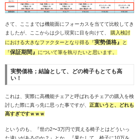
さて、ここまでは機能面にフォーカスを当てて比較してき
ましたが、ここからは少し現実に目を向けて、
購入検討
実勢価格』
における大きなファクターとなり得る『
と
保証期間』
『
について筆を執りたいと思います。
実勢価格；結論として、どの椅子もとても高
い！
これは、実際に高機能チェアと呼ばれるチェアの購入を検
討した際に真っ先に思った事ですが、
正直いうと、どれも
高すぎですｗｗｗ
というのも、『世の2〜3万円で買える椅子とはどういっ
た違いがあるのか？』とか、『果たして、椅子に10万を