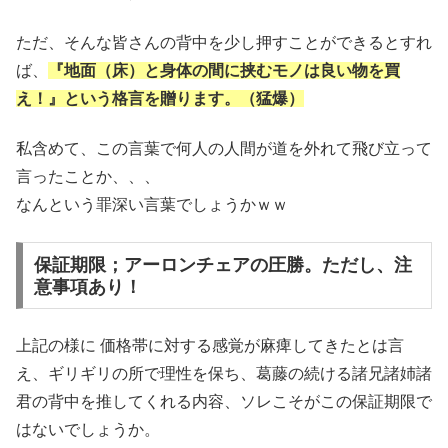
ただ、そんな皆さんの背中を少し押すことができるとすれ
ば、
『地面（床）と身体の間に挟むモノは良い物を買
え！』という格言を贈ります。（猛爆）
私含めて、この言葉で何人の人間が道を外れて飛び立って
言ったことか、、、
なんという罪深い言葉でしょうかｗｗ
保証期限；アーロンチェアの圧勝。ただし、注
意事項あり！
上記の様に 価格帯に対する感覚が麻痺してきたとは言
え、ギリギリの所で理性を保ち、葛藤の続ける諸兄諸姉諸
君の背中を推してくれる内容、ソレこそがこの保証期限で
はないでしょうか。