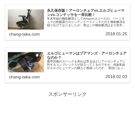
永久保存版！アーロンチェアvs.エルゴヒューマ
ンvs.コンテッサを一斉比較！
年末年始の物欲解消としてAmazonエコーだの、バーミキ
ュラの炊飯器だのニンテンドースイッチだのと物欲解消を
繰り広げておりましたが、実はこの物欲解消はまだ前半
戦。というのも、ニンテンドースイッチや、バーミキュラ
というのは私奴個人での使用用途ではなく、私奴家族とし
2018.01.25
chang-taka.com
ての物欲解消。いわば団体戦でございました(爆)
エルゴヒューマンはプアマンズ・アーロンチェア
なのか？
最早詳細のスペックを見れば見るほどにアーロンチェアに
対するコンプレックスが目立ってくるのですが、何故私奴
がエルゴヒューマンの購入と相成ったのか。 冒頭におっか
なびっくりと申した内容がココで明らかになります。
2018.02.03
chang-taka.com
スポンサーリンク