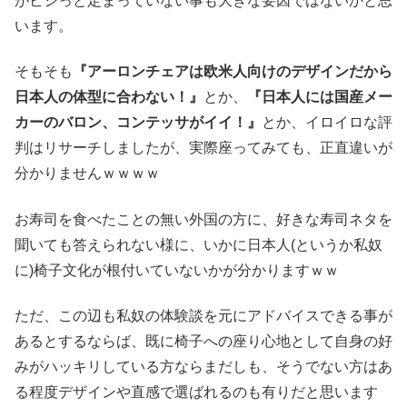
がビシっと定まっていない事も大きな要因ではないかと思
います。
そもそも
『アーロンチェアは欧米人向けのデザインだから
日本人の体型に合わない！』
とか、
『日本人には国産メー
カーのバロン、コンテッサがイイ！』
とか、イロイロな評
判はリサーチしましたが、実際座ってみても、正直違いが
分かりませんｗｗｗｗ
お寿司を食べたことの無い外国の方に、好きな寿司ネタを
聞いても答えられない様に、いかに日本人(というか私奴
に)椅子文化が根付いていないかが分かりますｗｗ
ただ、この辺も私奴の体験談を元にアドバイスできる事が
あるとするならば、既に椅子への座り心地として自身の好
みがハッキリしている方ならまだしも、そうでない方はあ
る程度デザインや直感で選ばれるのも有りだと思います