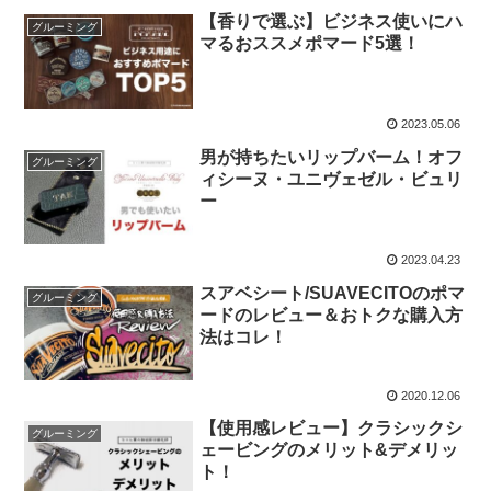
【香りで選ぶ】ビジネス使いにハ
グルーミング
マるおススメポマード5選！
2023.05.06
男が持ちたいリップバーム！オフ
グルーミング
ィシーヌ・ユニヴェゼル・ビュリ
ー
2023.04.23
スアベシート/SUAVECITOのポマ
グルーミング
ードのレビュー＆おトクな購入方
法はコレ！
2020.12.06
【使用感レビュー】クラシックシ
グルーミング
ェービングのメリット&デメリッ
ト！