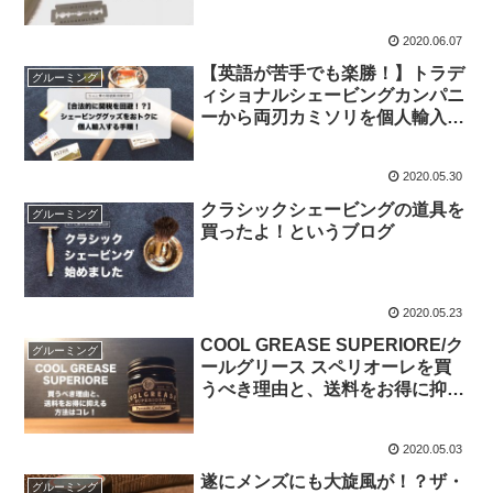
2020.06.07
【英語が苦手でも楽勝！】トラデ
グルーミング
ィショナルシェービングカンパニ
ーから両刃カミソリを個人輸入す
る方法！
2020.05.30
クラシックシェービングの道具を
グルーミング
買ったよ！というブログ
2020.05.23
COOL GREASE SUPERIORE/ク
グルーミング
ールグリース スペリオーレを買
うべき理由と、送料をお得に抑え
る方法はコレ！
2020.05.03
遂にメンズにも大旋風が！？ザ・
グルーミング