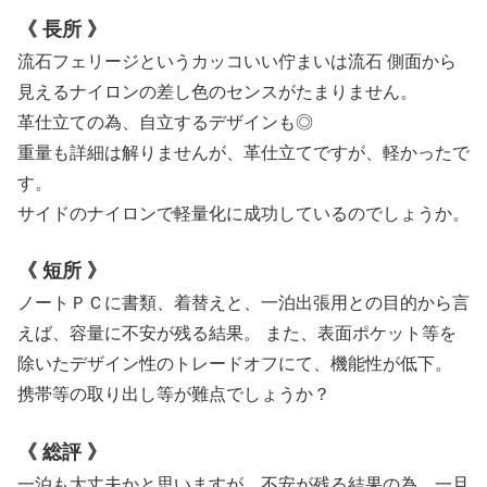
《 長所 》
流石フェリージというカッコいい佇まいは流石 側面から
見えるナイロンの差し色のセンスがたまりません。
革仕立ての為、自立するデザインも◎
重量も詳細は解りませんが、革仕立てですが、軽かったで
す。
サイドのナイロンで軽量化に成功しているのでしょうか。
《 短所 》
ノートＰＣに書類、着替えと、一泊出張用との目的から言
えば、容量に不安が残る結果。 また、表面ポケット等を
除いたデザイン性のトレードオフにて、機能性が低下。
携帯等の取り出し等が難点でしょうか？
《 総評 》
一泊も大丈夫かと思いますが、不安が残る結果の為、一旦