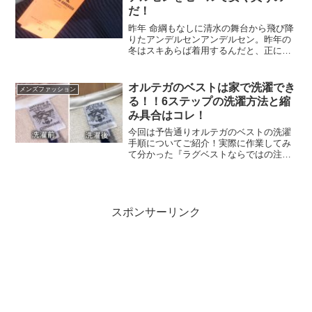
だ！
昨年 命綱もなしに清水の舞台から飛び降
りたアンデルセンアンデルセン。昨年の
冬はスキあらば着用するんだと、正に八
面六臂の活躍っぷりを見せてくれたアン
デルセンアンデルセンでしたが、あの衝
動買いから早くもから丸一年が経とうと
オルテガのベストは家で洗濯でき
メンズファッション
しております。
る！！6ステップの洗濯方法と縮
み具合はコレ！
今回は予告通りオルテガのベストの洗濯
手順についてご紹介！実際に作業してみ
て分かった『ラグベストならではの注意
点やコツ』について、充填的に補足説明
できればと思います！
スポンサーリンク