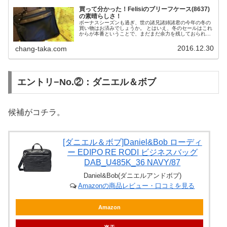
買って分かった！Felisiのブリーフケース(8637)
の素晴らしさ！
ボーナスシーズンも過ぎ、世の諸兄諸姉諸君の今年の冬の
買い物はお済みでしょうか。 とはいえ、冬のセールはこれ
からが本番ということで、まだまだ余力を残しておられる
諸兄書諸君も少なくないのではないでしょうか。
2016.12.30
chang-taka.com
エントリ−No.②：ダニエル＆ボブ
候補がコチラ。
[ダニエル＆ボブ]Daniel&Bob ローディ
ー EDIPO RE RODI ビジネスバッグ
DAB_U485K_36 NAVY/87
Daniel&Bob(ダニエルアンドボブ)
Amazonの商品レビュー・口コミを見る
Amazon