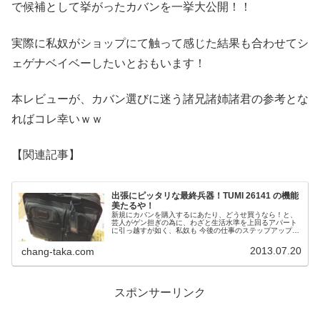
で候補として挙がったカバンを一挙大公開！！
実際に私奴がショップにて触って感じた結果も合わせてシ
ェゲナベイベーしたいとおもいます！
本レビューが、カバン選びに迷う諸兄諸姉諸君の参考とな
ればコレ幸いｗｗ
【関連記事】
出張にピッタリな最終兵器！TUMI 26141 の機能
美たるや！
新規にカバンを購入するにあたり、どうせ買うなら！と、
芸人がゲン担ぎの為に、わざと生活水準を上回るアパート
に引っ越すが如く、私奴も 今後の仕事のステップアップの
為にちょっと良いカバンを買ってやろうと勝手に決意。
2013.07.20
chang-taka.com
スポンサーリンク