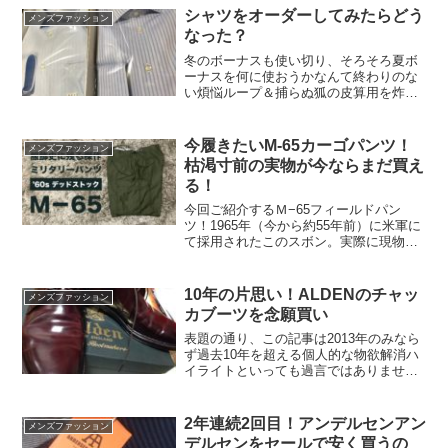
シャツをオーダーしてみたらどう
メンズファッション
なった？
冬のボーナスも使い切り、そろそろ夏ボ
ーナスを何に使おうかなんて終わりのな
い煩悩ループ＆捕らぬ狐の皮算用を炸裂
させているであろう諸兄諸姉諸君、いか
がお過ごしでしょうか。
今履きたいM-65カーゴパンツ！
メンズファッション
枯渇寸前の実物が今ならまだ買え
る！
今回ご紹介するＭ−65フィールドパン
ツ！1965年（今から約55年前）に米軍に
て採用されたこのスボン。実際に現物を
見てみると、想像以上の作り込みと、隠
しきれない機能性が見えてきました。服
飾史に残る名作ミリタリーパンツの魅力
10年の片思い！ALDENのチャッ
メンズファッション
をとくとご覧あれ！
カブーツを念願買い
表題の通り、この記事は2013年のみなら
ず過去10年を超える個人的な物欲解消ハ
イライトといっても過言ではありません
故、文章量もいつもより多くなりがちで
すｗｗｗ
2年連続2回目！アンデルセンアン
メンズファッション
デルセンをセールで安く買うの