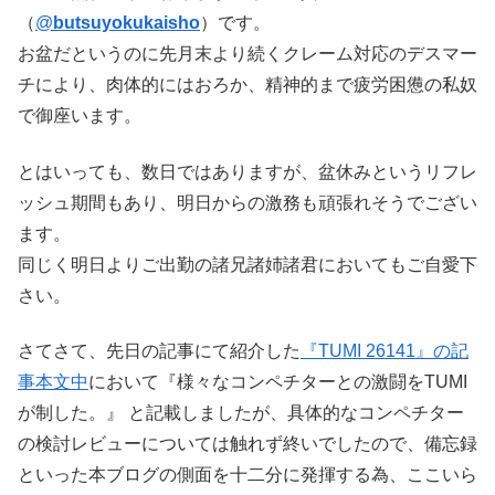
（
@
butsuyokukaisho
）です。
お盆だというのに先月末より続くクレーム対応のデスマー
チにより、肉体的にはおろか、精神的まで疲労困憊の私奴
で御座います。
とはいっても、数日ではありますが、盆休みというリフレ
ッシュ期間もあり、明日からの激務も頑張れそうでござい
ます。
同じく明日よりご出勤の諸兄諸姉諸君においてもご自愛下
さい。
さてさて、先日の記事にて紹介した
『TUMI 26141』の記
事本文中
において『様々なコンペチターとの激闘をTUMI
が制した。』 と記載しましたが、具体的なコンペチター
の検討レビューについては触れず終いでしたので、備忘録
といった本ブログの側面を十二分に発揮する為、ここいら