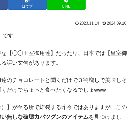
はてブ
LINE
2023.11.14
2024.09.16
）です。
様な【◯◯王室御用達】だったり、日本では【皇室御
れる謳い文句があります。
用達のチョコレートと聞くだけで３割増しで美味しそ
くだけでちょっと食べたくなるでしょwww
爆）】が至る所で炸裂する昨今ではありますが、この
違い無しな破壊力バツグンのアイテム
を見つけまし