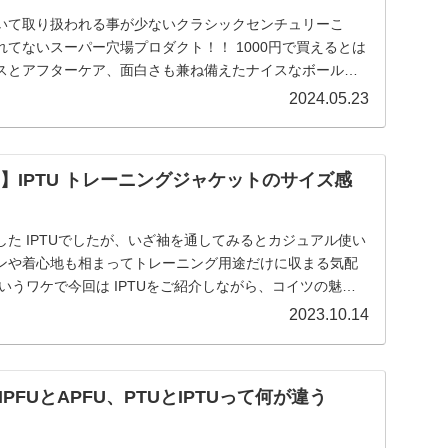
いて取り扱われる事が少ないクラシックセンチュリーこ
てないスーパー穴場プロダクト！！ 1000円で買えるとは
スとアフターケア、面白さも兼ね備えたナイスなボールペ
2024.05.23
RCE】IPTU トレーニングジャケットのサイズ感
た IPTUでしたが、いざ袖を通してみるとカジュアル使い
ンや着心地も相まってトレーニング用途だけに収まる気配
いうワケで今回は IPTUをご紹介しながら、コイツの魅力
す！
2023.10.14
PFUとAPFU、PTUとIPTUって何が違う