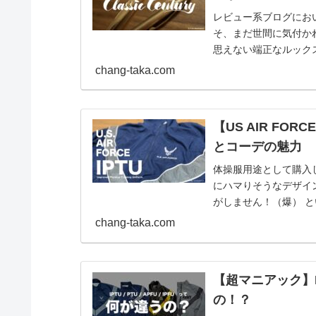
レビュー系ブログにお
そ、まだ世間に気付かれ
思えない端正なルック
ンはコレだ！！
chang-taka.com
【US AIR FO
とコーデの魅力
体操服用途として購入し
にハマりそうなデザイ
がしません！（爆） と
を布教したいと思いま
chang-taka.com
【超マニアック】I
の！？