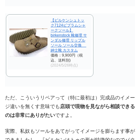
【ビルケンシュトッ
ク7124ビブラムシャ
ークソール】
birkenstock 靴修理 サ
ンダル修理 リップル
ソール ソール交換
紳士靴 カスタム
価格：9,900円（税
込、送料別)
(2024/5/26時点)
ただ、こういうリペアって（特に最初は）完成品のイメー
ジ違いを無くす意味でも
店頭で現物を見ながら相談できる
のは非常にありがたい
ですよ。
実際、私奴もソールをあてがってイメージを膨らます事が
できましたし、『ビルケンはトゥの形が特徴的なのでパタ