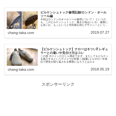
ビルケンシュトック修理記録/ロンドン・オール
ソール編
今回はロンドンのオールソール修理について！ というの
も、このビルケンシュトック。履き心地はいいわ、健康に
も良いわ、もっというと市民権を得たデザイン！という秀
逸プロダクトですが、長く使うにはそれなりの維持費用や
段取りが必要なんです！
2019.07.27
chang-taka.com
【ビルケンシュトック】ナローはキツい⁉︎ レギュ
ラーとの違いや見分け方はコレ
この度 ボストンだけじゃ満足できず、またしてもビルケン
を購入するというデジャヴが炸裂！(猛爆) よもやの一年単
位で歴史が繰り返される事態になろうとはｗｗ
2018.05.19
chang-taka.com
スポンサーリンク