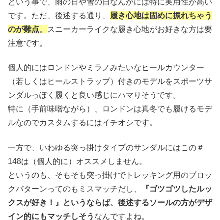
という事で、雨の日や雪の日なんかには特に実用性が高い
です。ただ、後述する通り、
履き心地は固めに振れちゃう
のが難点
。
スニーカーライクな履き心地がお好きな方は要
注意です。
個人的にはロンドンやミラノみたいなヒールカウンター
（若しくはヒールストラップ）付きのモデルをスポーツサ
ンダルっぽく履くと良い感じにハマりそうです。
特に（手前味噌ながら）、ロンドンは真冬でも履けるモデ
ルなのでカスタムするにはイチオシです。
一方で、いわゆる突っ掛けタイプのサンダルにはこの＃
148は（個人的に）オススメしません。
というのも、そもそも突っ掛けでトレッキング用のブロッ
クパターンってのもミスマッチだし、
『ゴツゴツしたルッ
クスが好き！』というならば、後述するソールの方がデザ
イン的にもマッチしそう
なんですよね。