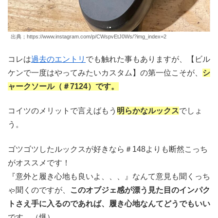
出典；https://www.instagram.com/p/CWspvEtJ0Ws/?img_index=2
コレは
過去のエントリ
でも触れた事もありますが、【ビル
ケンで一度はやってみたいカスタム】の第一位こそが、
シ
ャークソール（＃7124）です。
コイツのメリットで言えばもう
明らかなルックス
でしょ
う。
ゴツゴツしたルックスが好きなら＃148よりも断然こっち
がオススメです！
『意外と履き心地も良いよ、、、』なんて意見も聞くっち
ゃ聞くのですが、
このオブジェ感が漂う見た目のインパク
トさえ手に入るのであれば、履き心地なんてどうでもいい
です。（爆）