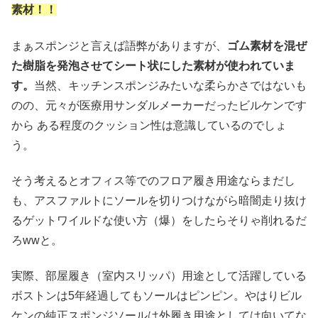
素材！！
まぁスポンジと言えば語弊がありますが、
ゴム素材を混ぜ
た樹脂を発泡させてシート状にした素材が使われていま
す。
当然、キッチンスポンジみたいな柔らかさではないも
のの、元々が医療用サンダルメーカーだったビルケンです
から ある程度のクッション性は意識しているのでしょ
う。
そう考えるとオフィス等でのフロア履き用途ならまだし
も、アスファルトにソールを切りつけながら暗闇走り抜け
るゲットワイルドな使い方（爆）をしたらそりゃ削れるだ
ろwwと。
実際、部屋履き（室内スリッパ）用途として活躍している
ボストンは5年経過してもソールはピンピン。やはりビル
ケンの純正スポンジソールは外履き用途としては向いてな