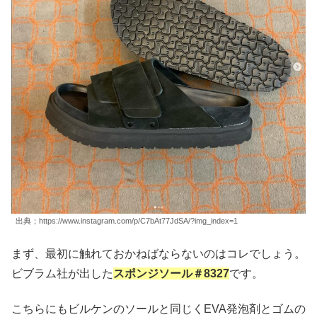
出典；https://www.instagram.com/p/C7bAt77JdSA/?img_index=1
まず、最初に触れておかねばならないのはコレでしょう。
ビブラム社が出した
スポンジソール＃8327
です。
こちらにもビルケンのソールと同じくEVA発泡剤とゴムの