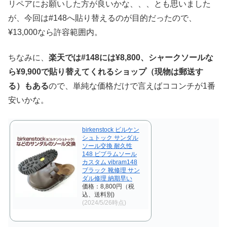
リペアにお願いした方が良いかな、、、とも思いました
が、今回は#148へ貼り替えるのが目的だったので、
¥13,000なら許容範囲内。
ちなみに、
楽天では#148には¥8,800、シャークソールな
ら¥9,900で貼り替えてくれるショップ（現物は郵送す
る）もある
ので、単純な価格だけで言えばココンチが1番
安いかな。
birkenstock ビルケン
シュトック サンダル
ソール交換 耐久性
148 ビブラムソール
カスタム vibram148
ブラック 靴修理 サン
ダル修理 納期早い
価格：8,800円（税
込、送料別)
(2024/5/26時点)