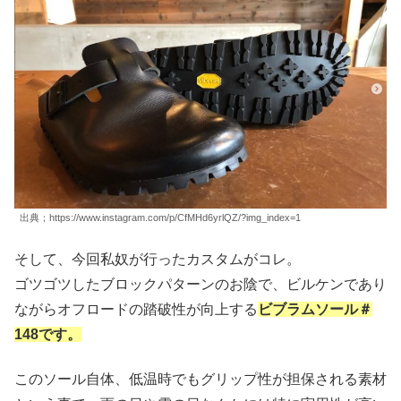
出典；https://www.instagram.com/p/CfMHd6yrlQZ/?img_index=1
そして、今回私奴が行ったカスタムがコレ。
ゴツゴツしたブロックパターンのお陰で、ビルケンであり
ながらオフロードの踏破性が向上する
ビブラムソール＃
148です。
このソール自体、低温時でもグリップ性が担保される素材