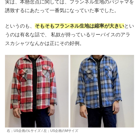
実は、本懸念点に関しては、フランネル生地のパジャマを
誘致するにあたって一番気になっていた事でした。
というのも、
そもそもフランネル生地は縮率が大きい
とい
うのは有名な話で、 私奴が持っているリーバイスのアラ
スカシャツなんかは正にその好例。
右；US企画のLサイズ / 左；US企画のMサイズ