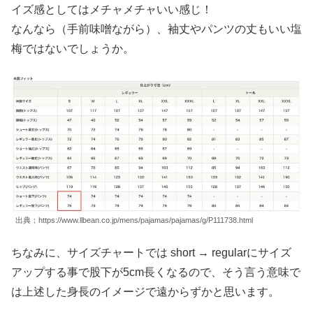
イズ感としてはメチャメチャいい感じ！
なんなら（手前味噌ながら）、袖丈やパンツの丈もいい塩
梅ではないでしょうか。
出典；https://www.llbean.co.jp/mens/pajamas/pajamas/g/P111738.html
ちなみに、サイズチャートでは short → regularにサイズ
アップする事で股下が5cm長くなるので、そう言う意味で
は上述した身長のイメージで遠からずかと思います。