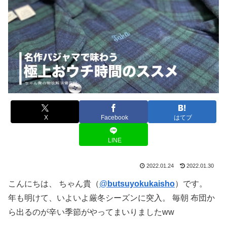
X
Facebook
はてブ
LINE
2022.01.24
2022.01.30
こんにちは、 ちゃん貴（
@
butsuyokukaisho
）です。
年も明けて、いよいよ厳冬シーズンに突入。 毎朝 布団か
ら出るのが辛い季節がやってまいりましたww