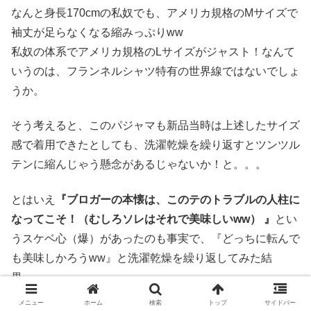
なんと身長170cmの私奴でも、アメリカ規格のMサイズで
袖丈が足らなくなる縮みっぷりww
私奴の体系でアメリカ規格のLサイズがジャスト！なんて
いうのは、フランネルシャツ特有の世界線ではないでしょ
うか。
そう考えると、このパジャマも新品当時は上述したサイズ
感で着用できたとしても、洗濯乾燥を繰り返すとツンツル
テンに縮んじゃう懸念があるじゃないか！と。。。
とはいえ
『ブロガーの本懐は、このテのトラブルの人柱に
なってこそ！（むしろソレはそれで美味しいww） 』
とい
うスケベ心（爆）があったのも事実で、『どっちに転んで
も美味しかろうww』と洗濯乾燥を繰り返してみた結
果、、、
メニュー
ホーム
検索
トップ
サイドバー