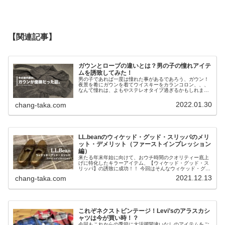
【関連記事】
ガウンとローブの違いとは？男の子の憧れアイテ
ムを誘致してみた！
男の子であれば一度は憧れた事があるであろう、ガウン！
夜景を肴にガウンを着てウイスキーをカランコロン、、、
なんて憧れは、よもやステレオタイプ過ぎるかもしれませ
んが ガウンに憧れる諸兄諸姉諸君、 憧れのアイテムを今
入手せずして、いつ入手する！！ （爆）
2022.01.30
chang-taka.com
LL.beanのウィケッド・グッド・スリッパのメリ
ット・デメリット（ファーストインプレッション
編）
来たる年末年始に向けて、おウチ時間のクオリティー底上
げに特化したキラーアイテム、【ウィケッド・グッド・ス
リッパ】の誘致に成功！！ 今回はそんなウィケッド・グッ
ド・スリッパについて、ブランドへの忖度を排除した赤
2021.12.13
chang-taka.com
裸々ファーストインプレッションをご紹介します！
これぞネクストビンテージ！Levi’sのアラスカシ
ャツは今が買い時！？
今回もこれからの季節に大活躍間違いなしのアイテムをご