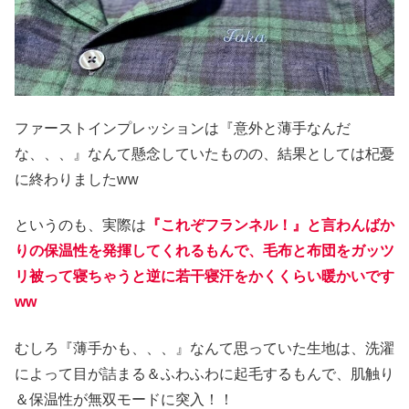
ファーストインプレッションは『意外と薄手なんだ
な、、、』なんて懸念していたものの、結果としては杞憂
に終わりましたww
というのも、実際は
『これぞフランネル！』と言わんばか
りの保温性を発揮してくれるもんで、毛布と布団をガッツ
リ被って寝ちゃうと逆に若干寝汗をかくくらい暖かいです
ww
むしろ『薄手かも、、、』なんて思っていた生地は、洗濯
によって目が詰まる＆ふわふわに起毛するもんで、肌触り
＆保温性が無双モードに突入！！