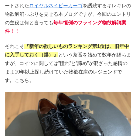
ートされた
ロイヤルネイビーカーゴ
を誘致するキレキレの
物欲解消っぷりを見せる本ブログですが、今回のエントリ
の主役は何と言っても
毎年恒例のフライング物欲解消案
件！！
それこそ
『新年の欲しいものランキング第1位は、旧年中
に入手しておく（爆）』
という茶番を始めて数年が経ちま
すが、コイツに関しては”憧れ”と”諦め”が混ざった感情の
まま10年以上探し続けていた物欲在庫のレジェンドで
す。こちら。