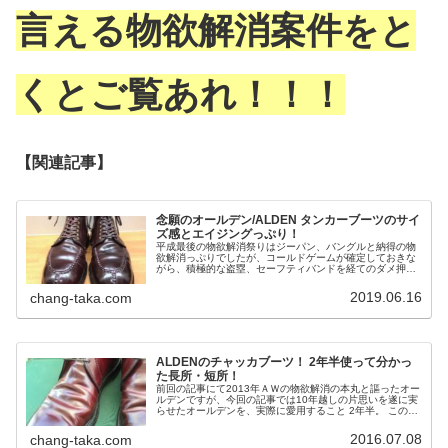
言える物欲解消案件をと
くとご覧あれ！！！
【関連記事】
念願のオールデン/ALDEN タンカーブーツのサイ
ズ感とエイジングっぷり！
平成最後の物欲解消祭りはジーパン、バングルと納得の物
欲解消っぷりでしたが、コールドゲームが確定しておきな
がら、積極的な盗塁、セーフティバンドを経てのダメ押し
スリーランをキメたのは 平成の最終日に我が家にやってき
たコイツ！
2019.06.16
chang-taka.com
ALDENのチャッカブーツ！ 2年半使って分かっ
た長所・短所！
前回の記事にて2013年ＡＷの物欲解消の本丸と謳ったオー
ルデンですが、今回の記事では10年越しの片思いを遂に実
らせたオールデンを、実際に愛用すること 2年半。 この間
にて感じた長所と短所をばご紹介したいと思います。
2016.07.08
chang-taka.com