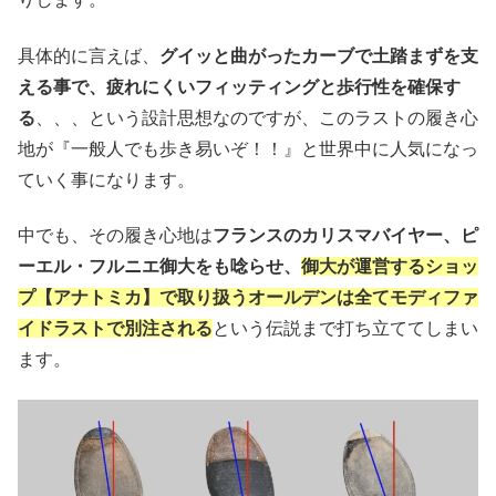
具体的に言えば、
グイッと曲がったカーブで土踏まずを支
える事で、疲れにくいフィッティングと歩行性を確保す
る
、、、という設計思想なのですが、このラストの履き心
地が『一般人でも歩き易いぞ！！』と世界中に人気になっ
ていく事になります。
中でも、その履き心地は
フランスのカリスマバイヤー、ピ
ーエル・フルニエ御大をも唸らせ、
御大が運営するショッ
プ【アナトミカ】で取り扱うオールデンは全てモディファ
イドラストで別注される
という伝説まで打ち立ててしまい
ます。