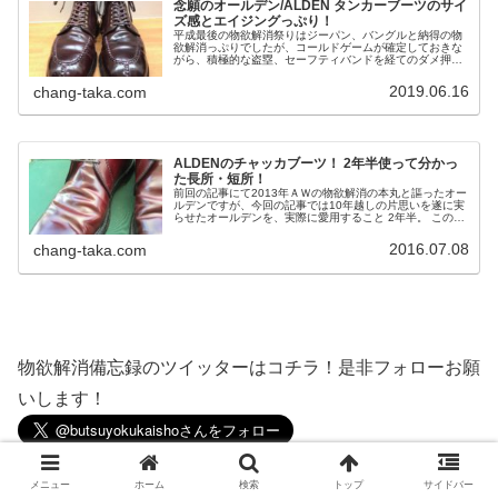
念願のオールデン/ALDEN タンカーブーツのサイ
ズ感とエイジングっぷり！
平成最後の物欲解消祭りはジーパン、バングルと納得の物
欲解消っぷりでしたが、コールドゲームが確定しておきな
がら、積極的な盗塁、セーフティバンドを経てのダメ押し
スリーランをキメたのは 平成の最終日に我が家にやってき
たコイツ！
2019.06.16
chang-taka.com
ALDENのチャッカブーツ！ 2年半使って分かっ
た長所・短所！
前回の記事にて2013年ＡＷの物欲解消の本丸と謳ったオー
ルデンですが、今回の記事では10年越しの片思いを遂に実
らせたオールデンを、実際に愛用すること 2年半。 この間
にて感じた長所と短所をばご紹介したいと思います。
2016.07.08
chang-taka.com
物欲解消備忘録のツイッターはコチラ！是非フォローお願
いします！
メニュー
ホーム
検索
トップ
サイドバー
スポンサーリンク