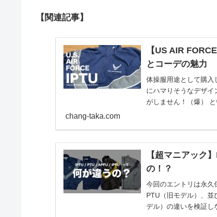
【関連記事】
【US AIR FO
とコーデの魅力
体操服用途として購入し
にハマりそうなデザイ
がしません！（爆） と
を布教したいと思いま
chang-taka.com
【超マニアック】I
の！？
今回のエントリは永久
PTU（旧モデル）、並び
デル）の違いを検証し