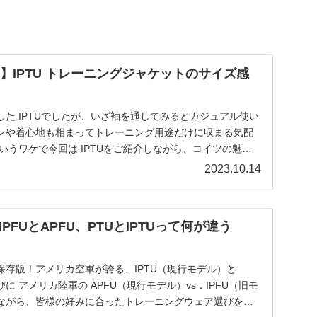
RCE】IPTU トレーニングジャケットのサイズ感
た IPTUでしたが、いざ袖を通してみるとカジュアル使い
ンや着心地も相まってトレーニング用途だけに収まる気配
いうワケで今回は IPTUをご紹介しながら、コイツの魅力
す！
2023.10.14
PFUとAPFU、PTUとIPTUって何が違う
保存版！アメリカ空軍が誇る、IPTU（現行モデル）と
に アメリカ陸軍の APFU（現行モデル）vs．IPFU（旧モ
ながら、皆様の好みに合ったトレーニングウェア選びをサ